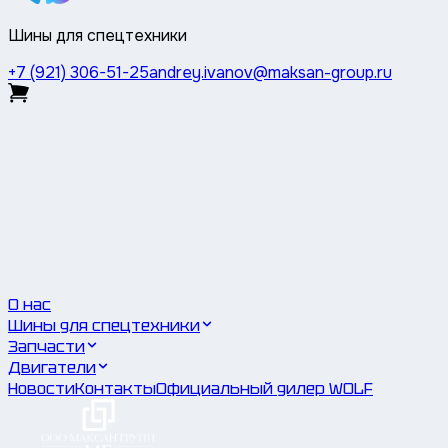
Шины для спецтехники
+7 (921) 306-51-25
andrey.ivanov@maksan-group.ru
О нас
Шины для спецтехники
Запчасти
Двигатели
Новости
Контакты
Официальный дилер WOLF