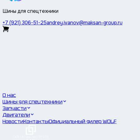
Шины для спецтехники
+7 (921) 306-51-25
andrey.ivanov@maksan-group.ru
О нас
Шины для спецтехники
Запчасти
Двигатели
Новости
Контакты
Официальный дилер WOLF